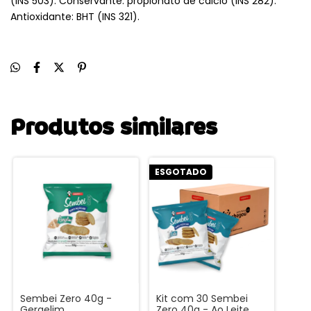
(INS 503). Conservante: propionato de cálcio (INS 282).
Antioxidante: BHT (INS 321).
Produtos similares
ESGOTADO
Sembei Zero 40g -
Kit com 30 Sembei
Gergelim
Zero 40g - Ao Leite