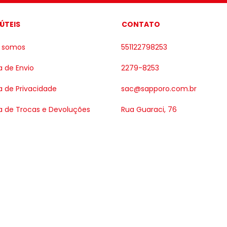
 ÚTEIS
CONTATO
 somos
551122798253
ca de Envio
2279-8253
ca de Privacidade
sac@sapporo.com.br
ca de Trocas e Devoluções
Rua Guaraci, 76