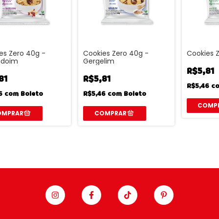
es Zero 40g -
Cookies Zero 40g -
Cookies 
doim
Gergelim
R$5,81
81
R$5,81
R$5,46
c
46
com
Boleto
R$5,46
com
Boleto