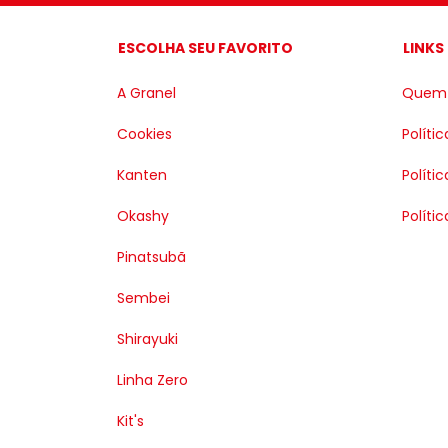
ESCOLHA SEU FAVORITO
LINKS
A Granel
Quem
Cookies
Políti
Kanten
Políti
Okashy
Políti
Pinatsubã
Sembei
Shirayuki
Linha Zero
Kit's