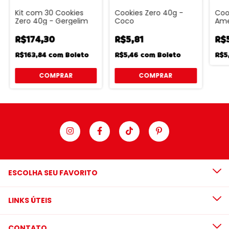
Kit com 30 Cookies
Cookies Zero 40g -
Coo
Zero 40g - Gergelim
Coco
Am
R$174,30
R$5,81
R$
R$163,84
com
Boleto
R$5,46
com
Boleto
R$5
ESCOLHA SEU FAVORITO
LINKS ÚTEIS
CONTATO