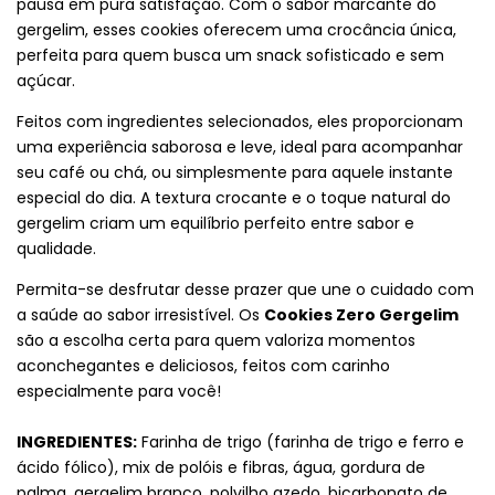
pausa em pura satisfação. Com o sabor marcante do
gergelim, esses cookies oferecem uma crocância única,
perfeita para quem busca um snack sofisticado e sem
açúcar.
Feitos com ingredientes selecionados, eles proporcionam
uma experiência saborosa e leve, ideal para acompanhar
seu café ou chá, ou simplesmente para aquele instante
especial do dia. A textura crocante e o toque natural do
gergelim criam um equilíbrio perfeito entre sabor e
qualidade.
Permita-se desfrutar desse prazer que une o cuidado com
a saúde ao sabor irresistível. Os
Cookies Zero Gergelim
são a escolha certa para quem valoriza momentos
aconchegantes e deliciosos, feitos com carinho
especialmente para você!
INGREDIENTES:
Farinha de trigo (farinha de trigo e ferro e
ácido fólico), mix de polóis e fibras, água, gordura de
palma, gergelim branco, polvilho azedo, bicarbonato de